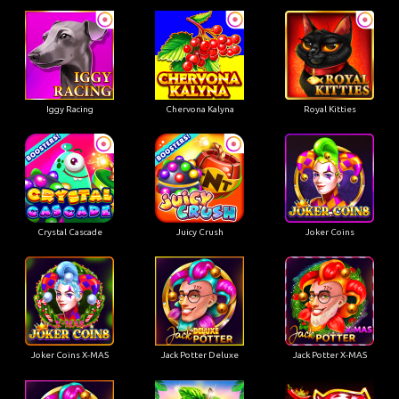
Iggy Racing
Chervona Kalyna
Royal Kitties
Crystal Cascade
Juicy Crush
Joker Coins
Joker Coins X-MAS
Jack Potter Deluxe
Jack Potter X-MAS