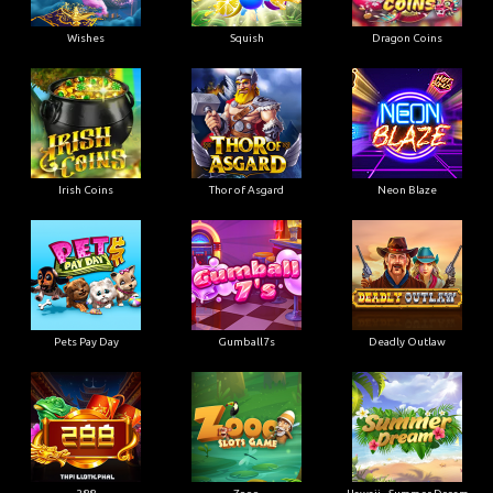
Wishes
Squish
Dragon Coins
Irish Coins
Thor of Asgard
Neon Blaze
Pets Pay Day
Gumball7s
Deadly Outlaw