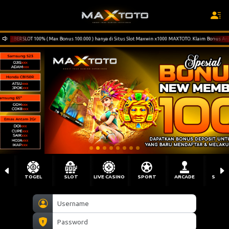
Max Bonus 100.000 ) hanya di Situs Slot Maxwin x1000 MAXTOTO. Klaim Bonus Anda Sekarang !!!
TOGEL
SLOT
LIVE CASINO
SPORT
ARCADE
SABU