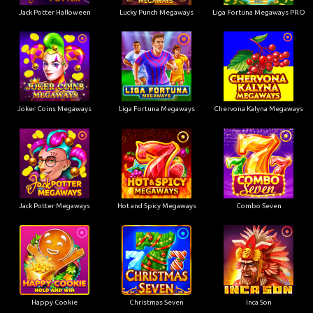
Jack Potter Halloween
Lucky Punch Megaways
Liga Fortuna Megaways PRO
Joker Coins Megaways
Liga Fortuna Megaways
Chervona Kalyna Megaways
Jack Potter Megaways
Hot and Spicy Megaways
Combo Seven
Happy Cookie
Christmas Seven
Inca Son