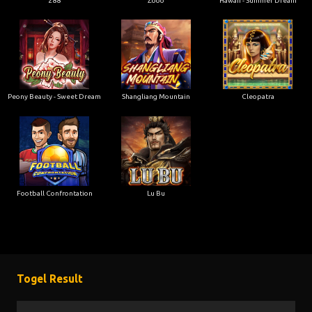
288
Zooo
Hawaii - Summer Dream
Peony Beauty - Sweet Dream
Shangliang Mountain
Cleopatra
Football Confrontation
Lu Bu
Togel Result