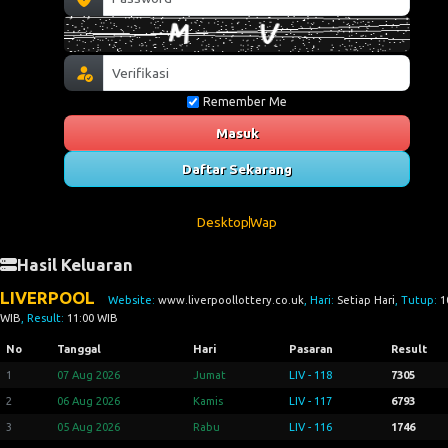
Remember Me
Masuk
Daftar Sekarang
Desktop
Wap
Hasil Keluaran
LIVERPOOL
Website:
www.liverpoollottery.co.uk
, Hari:
Setiap Hari
, Tutup:
1
WIB
, Result:
11:00 WIB
No
Tanggal
Hari
Pasaran
Result
1
07 Aug 2026
Jumat
LIV - 118
7305
2
06 Aug 2026
Kamis
LIV - 117
6793
3
05 Aug 2026
Rabu
LIV - 116
1746