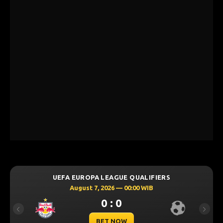
ALIFIERS
UEFA EUROPA LEAGUE QUALIFI
0 WIB
August 7, 2026 — 02:00 WIB
0 : 0
Previous
Next
BET NOW