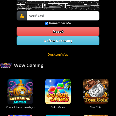
Remember Me
Masuk
Daftar Sekarang
Desktop
Wap
Wow Gaming
Crash Submarine Abyss
Color Game
Toss Coin