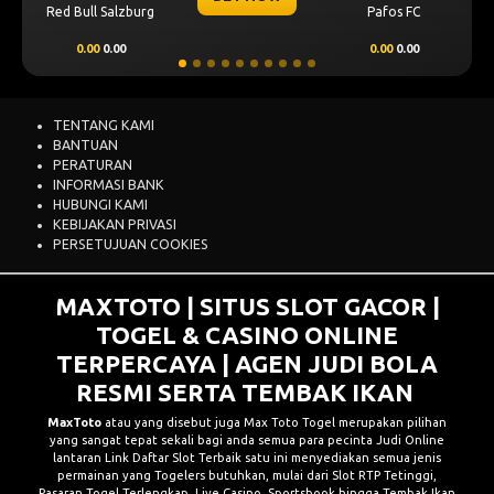
Pafos FC
Benfica
Hea
0.00
0.00
2.5
0.88
TENTANG KAMI
BANTUAN
PERATURAN
INFORMASI BANK
HUBUNGI KAMI
KEBIJAKAN PRIVASI
PERSETUJUAN COOKIES
MAXTOTO | SITUS SLOT GACOR |
TOGEL & CASINO ONLINE
TERPERCAYA | AGEN JUDI BOLA
RESMI SERTA TEMBAK IKAN
MaxToto
atau yang disebut juga Max Toto Togel merupakan pilihan
yang sangat tepat sekali bagi anda semua para pecinta Judi Online
lantaran Link Daftar Slot Terbaik satu ini menyediakan semua jenis
permainan yang Togelers butuhkan, mulai dari Slot RTP Tetinggi,
Pasaran Togel Terlengkap, Live Casino, Sportsbook hingga Tembak Ikan