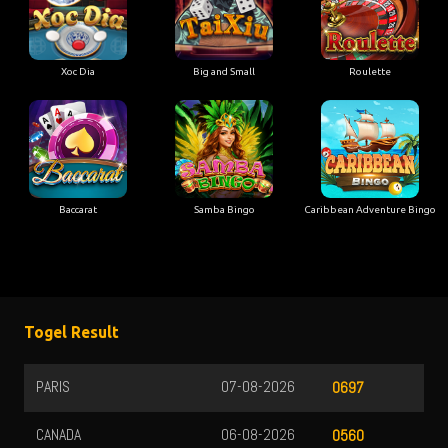
Xoc Dia
Big and Small
Roulette
Baccarat
Samba Bingo
Caribbean Adventure Bingo
Togel Result
PARIS
07-08-2026
0697
CANADA
06-08-2026
0560