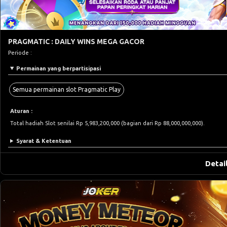
PRAGMATIC : DAILY WINS MEGA GACOR
Periode :
30 Maret 2026 - 28 Maret 2027
Permainan yang berpartisipasi
Semua permainan slot Pragmatic Play
Aturan :
Total hadiah Slot senilai Rp 5,983,200,000 (bagian dari Rp 88,000,000,000).
Syarat & Ketentuan
Detai