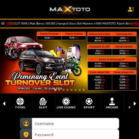
R SLOT 100% ( Max Bonus 100.000 ) hanya di Situs Slot Maxwin x1000 MAXTOTO. Klaim Bonus Anda Sek
TOGEL
SLOT
LIVE CASINO
SPORT
ARCADE
SABU