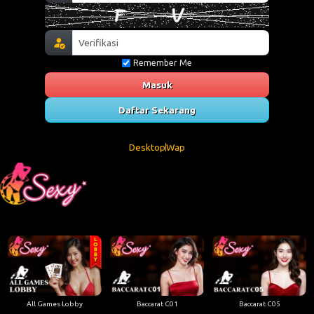
Remember Me
Masuk
Daftar Sekarang
Desktop
Wap
All Games Lobby
Baccarat C01
Baccarat C05