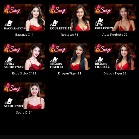
Baccarat C14
Roulette 71
Auto Roulette 72
Extra Sicbo C132
Dragon Tiger 31
Dragon Tiger 32
Sedie C151