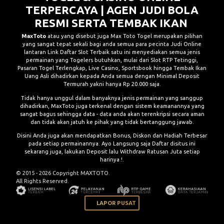
TERPERCAYA | AGEN JUDI BOLA
RESMI SERTA TEMBAK IKAN
MaxToto
atau yang disebut juga Max Toto Togel merupakan pilihan
yang sangat tepat sekali bagi anda semua para pecinta Judi Online
lantaran Link Daftar Slot Terbaik satu ini menyediakan semua jenis
permainan yang Togelers butuhkan, mulai dari Slot RTP Tetinggi,
Pasaran Togel Terlengkap, Live Casino, Sportsbook hingga Tembak Ikan
Uang Asli dihadirkan kepada Anda semua dengan Minimal Deposit
Termurah yakni hanya Rp 20.000 saja.
Tidak hanya unggul dalam banyaknya jenis permainan yang sanggup
dihadirkan, MaxToto juga terkenal dengan sistem keamanannya yang
sangat bagus sehingga data - data anda akan terenkripsi secara aman
dan tidak akan jatuh ke pihak yang tidak bertanggung jawab.
Disini Anda juga akan mendapatkan Bonus, Diskon dan Hadiah Terbesar
pada setiap permainannya. Ayo Langsung saja Daftar disitus ini
sekarang juga, lakukan Deposit lalu Withdraw Ratusan Juta setiap
harinya !.
© 2015 - 2026 Copyright MAXTOTO.
All Rights Reserved.
LAPOR PUSAT