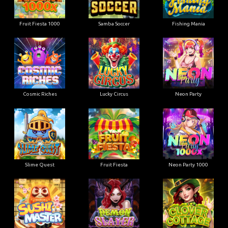
Fruit Fiesta 1000
Samba Soccer
Fishing Mania
Cosmic Riches
Lucky Circus
Neon Party
Slime Quest
Fruit Fiesta
Neon Party 1000