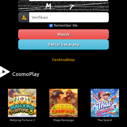
Remember Me
Masuk
Daftar Sekarang
Desktop
Wap
CosmoPlay
Mahjong Fortune 3
Mega Rampage
Thai Splash