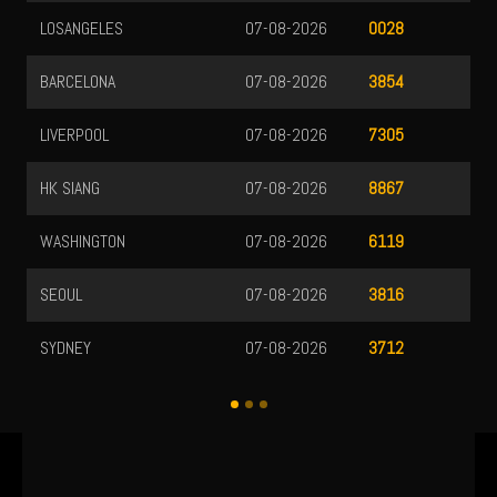
LOSANGELES
07-08-2026
BANGKO
0028
BARCELONA
07-08-2026
SINGAP
3854
LIVERPOOL
07-08-2026
AMSTER
7305
HK SIANG
07-08-2026
MALAYSI
8867
WASHINGTON
07-08-2026
LAS VEG
6119
SEOUL
07-08-2026
BRAZIL
3816
SYDNEY
07-08-2026
LONDON
3712