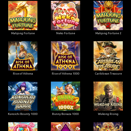
Mahjong Fortune
Neko Fortune
Mahjong Fortune 2
Rise of Athena
Rise of Athena 1000
Caribbean Treasure
Kunoichi Bounty 1000
Bunny Bonaza 1000
Wukong Rising