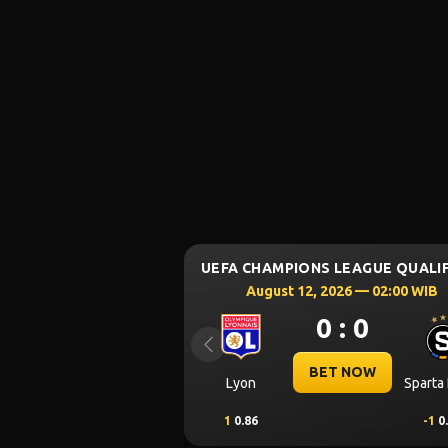
7/8/2026
7/8/2026
7/8/20
IERS
UEFA CHAMPIONS LEAGUE QUALIFIERS
UEFA C
August 12, 2026 — 01:15 WIB
A
0 : 0
Previous
BET NOW
Slovan
ahce
Mjallby
Bodo Gl
Bratislava
87
0.5
0.83
-0.5
0.99
0.75
0.