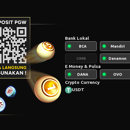
Bank Lokal
BCA
Mandiri
CIMB
Danamon
E Money & Pulsa
DANA
OVO
Crypto Currency
USDT