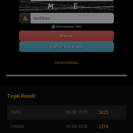
Remember Me
Masuk
Daftar Sekarang
Desktop
Wap
Togel Result
PARIS
08-08-2026
3423
CANADA
08-08-2026
1270